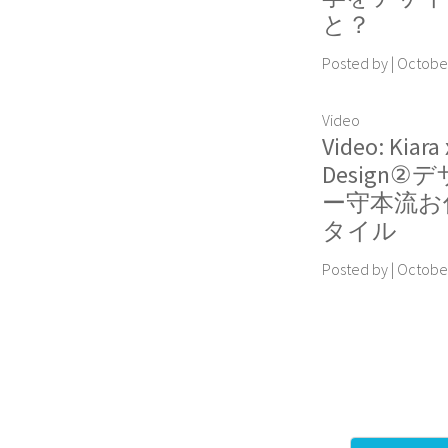
と？
Posted by
|
October
Video
Video: Kiara 
Design②
ー守本流お
タイル
Posted by
|
October