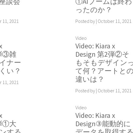
座談会
①AIブームは終わ
ったのか？
 11, 2021
Posted by
|
October 11, 2021
Video
x
Video: Kiara x
2弾③雑
Design 第2弾②そ
イナー
もそもデザイン
くい？
て何？アートと
違いは？
 11, 2021
Posted by
|
October 11, 2021
Video
x
Video: Kiara x
2弾①大
Design③能動的に
ンする
データを取得す