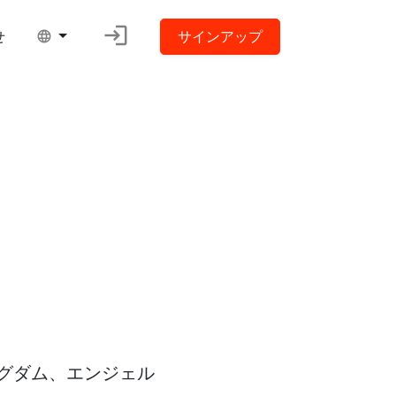
login
せ
サインアップ
language
グダム、エンジェル